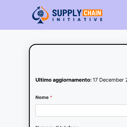
Vai
al
contenuto
Ultimo aggiornamento:
17 December 
M
Nome
*
e
s
s
a
g
g